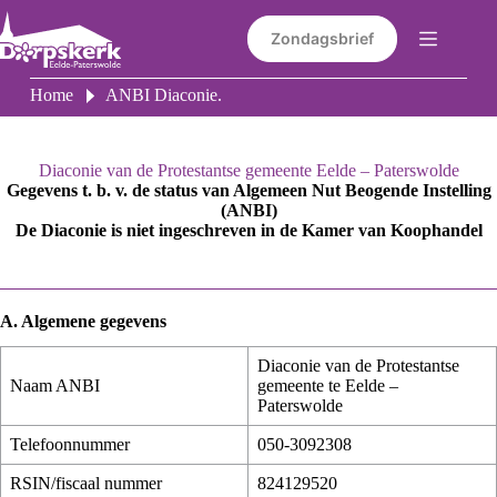
Ga
naar
Zondagsbrief
de
inhoud
Home
ANBI Diaconie.
Diaconie van de Protestantse gemeente Eelde – Paterswolde
Gegevens t. b. v. de status van Algemeen Nut Beogende Instelling
(ANBI)
De Diaconie is niet ingeschreven in de Kamer van Koophandel
A. Algemene gegevens
Diaconie van de Protestantse
Naam ANBI
gemeente te Eelde –
Paterswolde
Telefoonnummer
050-3092308
RSIN/fiscaal nummer
824129520