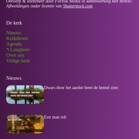
Ontwerp & sitebeheer door ForYou Media in samenwerking met Best4U
Afbeeldingen onder licentie van
Shutterstock.com
De kerk
Nieuws
Kerkdienst
Agenda
‘
t Loughoes
Over ons
Veilige kerk
Nieuws
Dwars door het aardse heen de hemel zien
Een man telt