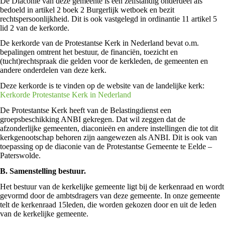
De Diaconie van deze gemeente is een zelfstandig onderdeel als
bedoeld in artikel 2 boek 2 Burgerlijk wetboek en bezit
rechtspersoonlijkheid. Dit is ook vastgelegd in ordinantie 11 artikel 5
lid 2 van de kerkorde.
De kerkorde van de Protestantse Kerk in Nederland bevat o.m.
bepalingen omtrent het bestuur, de financiën, toezicht en
(tucht)rechtspraak die gelden voor de kerkleden, de gemeenten en
andere onderdelen van deze kerk.
Deze kerkorde is te vinden op de website van de landelijke kerk:
Kerkorde Protestantse Kerk in Nederland
De Protestantse Kerk heeft van de Belastingdienst een
groepsbeschikking ANBI gekregen. Dat wil zeggen dat de
afzonderlijke gemeenten, diaconieën en andere instellingen die tot dit
kerkgenootschap behoren zijn aangewezen als ANBI. Dit is ook van
toepassing op de diaconie van de Protestantse Gemeente te Eelde –
Paterswolde.
B. Samenstelling bestuur.
Het bestuur van de kerkelijke gemeente ligt bij de kerkenraad en wordt
gevormd door de ambtsdragers van deze gemeente. In onze gemeente
telt de kerkenraad 15leden, die worden gekozen door en uit de leden
van de kerkelijke gemeente.