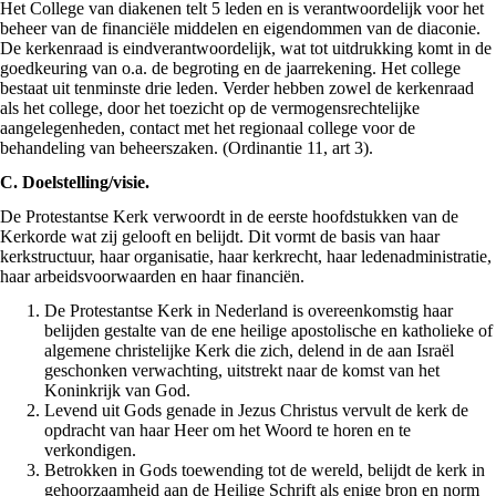
Het College van diakenen telt 5 leden en is verantwoordelijk voor het
beheer van de financiële middelen en eigendommen van de diaconie.
De kerkenraad is eindverantwoordelijk, wat tot uitdrukking komt in de
goedkeuring van o.a. de begroting en de jaarrekening. Het college
bestaat uit tenminste drie leden. Verder hebben zowel de kerkenraad
als het college, door het toezicht op de vermogensrechtelijke
aangelegenheden, contact met het regionaal college voor de
behandeling van beheerszaken. (Ordinantie 11, art 3).
C. Doelstelling/visie.
De Protestantse Kerk verwoordt in de eerste hoofdstukken van de
Kerkorde wat zij gelooft en belijdt. Dit vormt de basis van haar
kerkstructuur, haar organisatie, haar kerkrecht, haar ledenadministratie,
haar arbeidsvoorwaarden en haar financiën.
De Protestantse Kerk in Nederland is overeenkomstig haar
belijden gestalte van de ene heilige apostolische en katholieke of
algemene christelijke Kerk die zich, delend in de aan Israël
geschonken verwachting, uitstrekt naar de komst van het
Koninkrijk van God.
Levend uit Gods genade in Jezus Christus vervult de kerk de
opdracht van haar Heer om het Woord te horen en te
verkondigen.
Betrokken in Gods toewending tot de wereld, belijdt de kerk in
gehoorzaamheid aan de Heilige Schrift als enige bron en norm