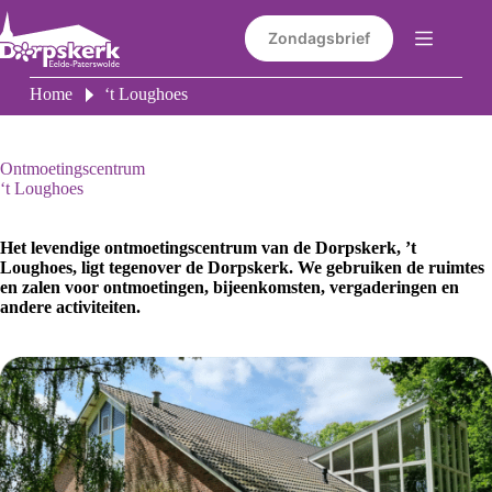
Ga
naar
Zondagsbrief
de
inhoud
Home
‘t Loughoes
Ontmoetingscentrum
‘t Loughoes
Het levendige ontmoetingscentrum van de Dorpskerk, ’t
Loughoes, ligt tegenover de Dorpskerk. We gebruiken de ruimtes
en zalen voor ontmoetingen, bijeenkomsten, vergaderingen en
andere activiteiten.